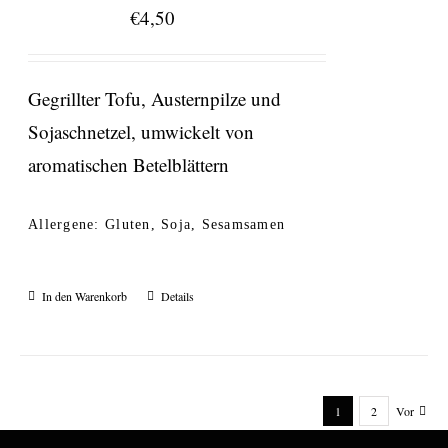
€
4,50
Gegrillter Tofu, Austernpilze und
Sojaschnetzel, umwickelt von
aromatischen Betelblättern
Allergene: Gluten, Soja, Sesamsamen
In den Warenkorb
Details
1
2
Vor