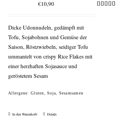
€
10,90
Bewertet
mit
5.00
von 5
Dicke Udonnudeln, gedämpft mit
Tofu, Sojabohnen und Gemüse der
Saison, Röstzwiebeln, seidiger Tofu
ummantelt von crispy Rice Flakes mit
einer herzhaften Sojasauce und
geröstetem Sesam
Allergene: Gluten, Soja, Sesamsamen
In den Warenkorb
Details