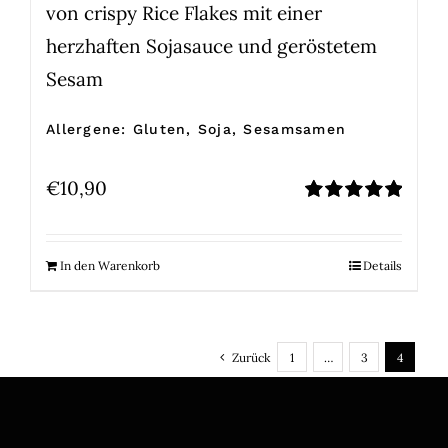
von crispy Rice Flakes mit einer
herzhaften Sojasauce und geröstetem
Sesam
Allergene: Gluten, Soja, Sesamsamen
€
10,90
Bewertet
mit
5.00
von
5
In den Warenkorb
Details
Zurück
1
…
3
4