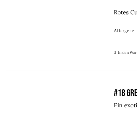
Rotes Cu
Allergene:
In den Wa
#18 GR
Ein exot