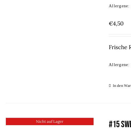
Allergene:
€
4,50
Frische 
Allergene:
In den Wa
Nicht auf Lager
#15 SWE