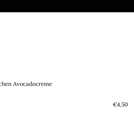
ischen Avocadocreme
€
4,50