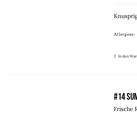
Knusprig
Allergene:
In den Wa
#14 SU
Frische 