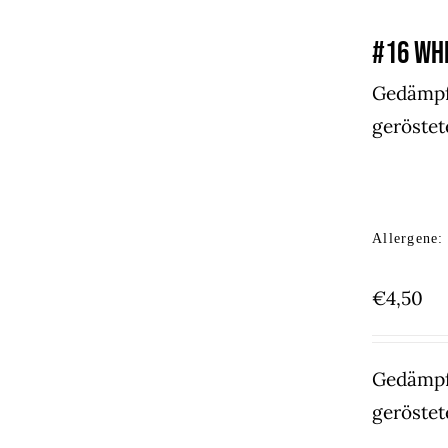
#16 WH
Gedämpft
geröste
Allergene:
€
4,50
Gedämpft
geröste