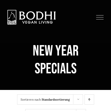
Zum
Inhalt
springen
NEW YEAR
SPECIALS
Sortieren nach
Standardsortierung