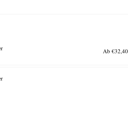
er
Ab
€
32,40
er