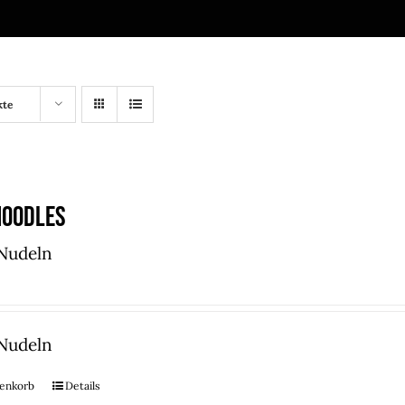
kte
Noodles
 Nudeln
 Nudeln
renkorb
Details