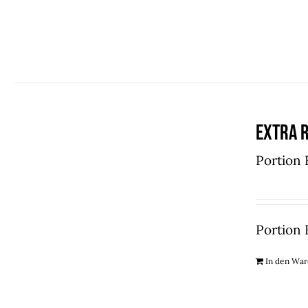
Extra R
Portion 
Portion 
In den Wa