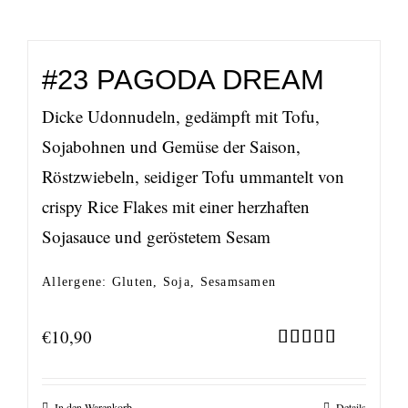
#23 PAGODA DREAM
Dicke Udonnudeln, gedämpft mit Tofu,
Sojabohnen und Gemüse der Saison,
Röstzwiebeln, seidiger Tofu ummantelt von
crispy Rice Flakes mit einer herzhaften
Sojasauce und geröstetem Sesam
Allergene: Gluten, Soja, Sesamsamen
€
10,90
Bewertet
mit
5.00
von 5
In den Warenkorb
Details