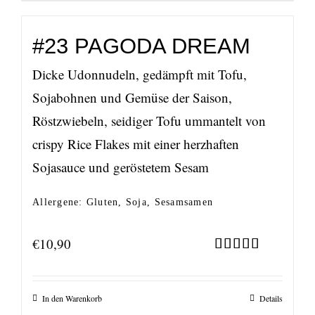
#23 PAGODA DREAM
Dicke Udonnudeln, gedämpft mit Tofu,
Sojabohnen und Gemüse der Saison,
Röstzwiebeln, seidiger Tofu ummantelt von
crispy Rice Flakes mit einer herzhaften
Sojasauce und geröstetem Sesam
Allergene: Gluten, Soja, Sesamsamen
€
10,90
Bewertet
mit
5.00
von 5
In den Warenkorb
Details