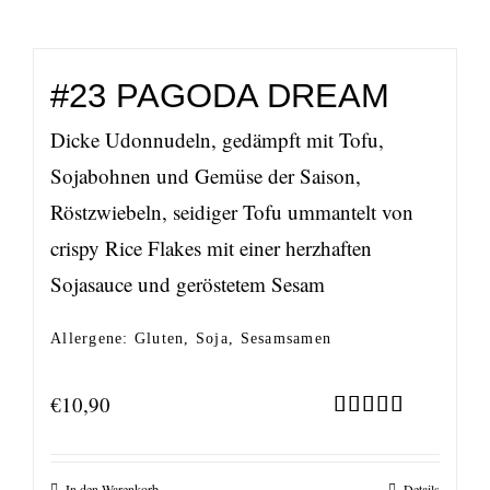
#23 PAGODA DREAM
Dicke Udonnudeln, gedämpft mit Tofu,
Sojabohnen und Gemüse der Saison,
Röstzwiebeln, seidiger Tofu ummantelt von
crispy Rice Flakes mit einer herzhaften
Sojasauce und geröstetem Sesam
Allergene: Gluten, Soja, Sesamsamen
€
10,90
Bewertet
mit
5.00
von 5
In den Warenkorb
Details