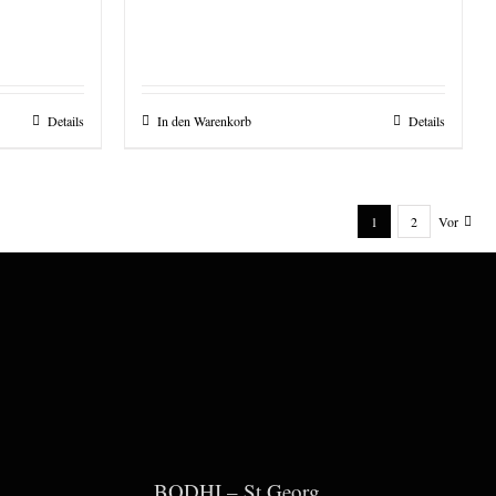
Details
In den Warenkorb
Details
1
2
Vor
BODHI – St Georg