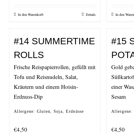
In den Warenkorb
Details
In den Ware
#14 SUMMERTIME
#15 
ROLLS
POT
Frische Reispapierrollen, gefüllt mit
Gold geb
Tofu und Reisnudeln, Salat,
Süßkartof
Kräutern und einem Hoisin-
einer Was
Erdnuss-Dip
Sesam
Allergene: Gluten, Soja, Erdnüsse
Allergene:
€
4,50
€
4,50