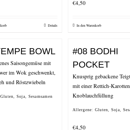
€
4,50
nkorb
Details
In den Warenkorb
 TEMPE BOWL
#08 BODHI
enes Saisongemüse mit
POCKET
gwer im Wok geschwenkt,
Knusprig gebackene Teig
eh und Röstzwiebeln
mit einer Rettich-Karotten
Knoblauchfüllung
 Gluten, Soja, Sesamsamen
Allergene: Gluten, Soja, S
€
4,50