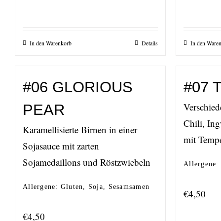
In den Warenkorb
Details
In den Ware
#06 GLORIOUS
#07
Verschied
PEAR
Chili, In
Karamellisierte Birnen in einer
mit Temp
Sojasauce mit zarten
Sojamedaillons und Röstzwiebeln
Allergene:
Allergene: Gluten, Soja, Sesamsamen
€
4,50
€
4,50