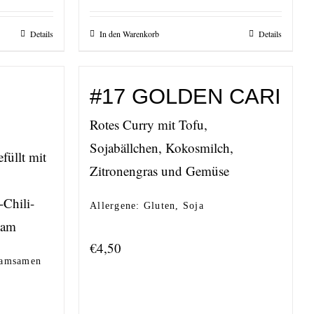
Details
In den Warenkorb
Details
#17 GOLDEN CARI
Rotes Curry mit Tofu,
Sojabällchen, Kokosmilch,
üllt mit
Zitronengras und Gemüse
,
-Chili-
Allergene: Gluten, Soja
sam
€
4,50
esamsamen