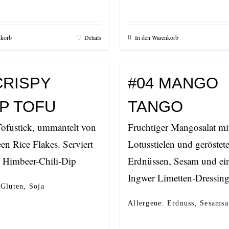
nkorb
Details
In den Warenkorb
CRISPY
#04 MANGO
P TOFU
TANGO
Tofustick, ummantelt von
Fruchtiger Mangosalat mi
en Rice Flakes. Serviert
Lotusstielen und geröstet
 Himbeer-Chili-Dip
Erdnüssen, Sesam und e
Ingwer Limetten-Dressin
 Gluten, Soja
Allergene: Erdnuss, Sesams