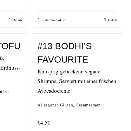
Details
In den Warenkorb
Details
TOFU
#13 BODHI’S
ß,
FAVOURITE
-Erdnuss-
Knusprig gebackene vegane
Shrimps. Serviert mit einer frischen
Avocadocreme
dnüsse
Allergene: Gluten, Sesamsamen
€
4,50