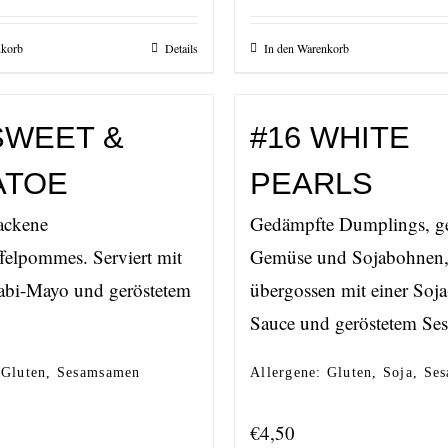
nkorb
Details
In den Warenkorb
SWEET &
#16 WHITE
ATOE
PEARLS
ackene
Gedämpfte Dumplings, gef
felpommes. Serviert mit
Gemüse und Sojabohnen
abi-Mayo und geröstetem
übergossen mit einer Soja
Sauce und geröstetem Se
 Gluten, Sesamsamen
Allergene: Gluten, Soja, S
€
4,50