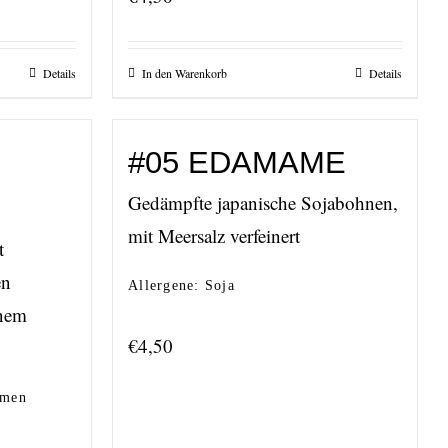
Details
In den Warenkorb
Details
#05 EDAMAME
Gedämpfte japanische Sojabohnen,
mit Meersalz verfeinert
t
en
Allergene: Soja
inem
€
4,50
g
amen