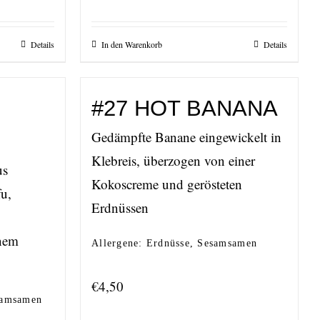
Details
In den Warenkorb
Details
#27 HOT BANANA
Gedämpfte Banane eingewickelt in
Klebreis, überzogen von einer
us
Kokoscreme und gerösteten
fu,
Erdnüssen
inem
Allergene: Erdnüsse, Sesamsamen
€
4,50
esamsamen