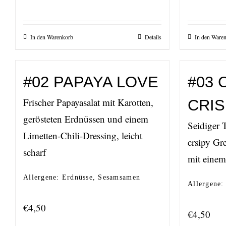
In den Warenkorb
Details
In den Ware
#02 PAPAYA LOVE
#03 
Frischer Papayasalat mit Karotten,
CRIS
gerösteten Erdnüssen und einem
Seidiger 
Limetten-Chili-Dressing, leicht
crsipy Gre
scharf
mit einem
Allergene: Erdnüsse, Sesamsamen
Allergene:
€
4,50
€
4,50