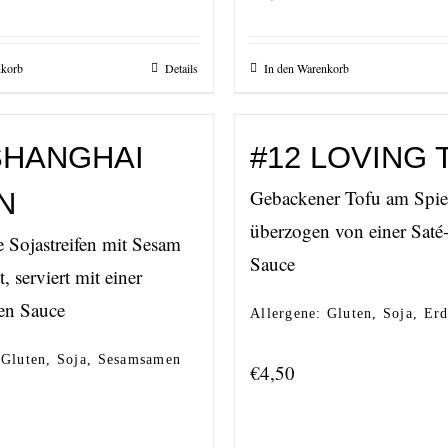
nkorb
Details
In den Warenkorb
SHANGHAI
#12 LOVING 
Gebackener Tofu am Spie
N
überzogen von einer Saté
 Sojastreifen mit Sesam
Sauce
 serviert mit einer
en Sauce
Allergene: Gluten, Soja, Er
 Gluten, Soja, Sesamsamen
€
4,50