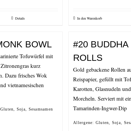
Details
In den Warenkorb
 MONK BOWL
#20 BUDDHA
rinierte Tofuwürfel mit
ROLLS
 Zitronengras kurz
Gold gebackene Rollen a
n. Dazu frisches Wok
Reispapier, gefüllt mit To
nd vietnamesischen
Karotten, Glasnudeln und
Morcheln. Serviert mit e
Tamarinden-Ingwer-Dip
 Gluten, Soja, Sesamsamen
Allergene: Gluten, Soja, S