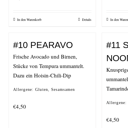
In den Warenkorb
Details
In den Ware
#10 PEARAVO
#11 
Frische Avocado und Birnen,
NOO
Stücke von Tempura ummantelt.
Knusprige
Dazu ein Hoisin-Chili-Dip
ummantelt,
Tamarind
Allergene: Gluten, Sesamsamen
Allergene:
€
4,50
€
4,50