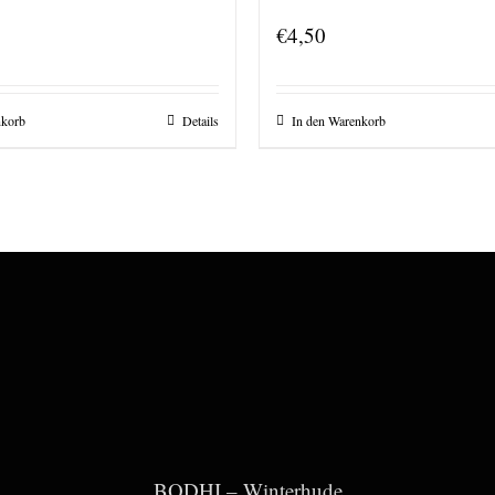
€
4,50
nkorb
Details
In den Warenkorb
BODHI – Winterhude