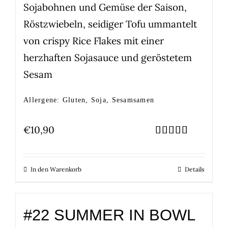
Sojabohnen und Gemüse der Saison,
Röstzwiebeln, seidiger Tofu ummantelt
von crispy Rice Flakes mit einer
herzhaften Sojasauce und geröstetem
Sesam
Allergene: Gluten, Soja, Sesamsamen
€
10,90
Bewertet
mit
5.00
von 5
In den Warenkorb
Details
#22 SUMMER IN BOWL